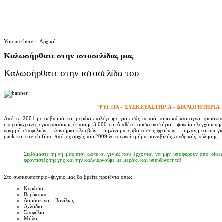
You are here:
Αρχική
Καλωσήρθατε στην ιστοσελίδας μας
Καλωσήρθατε στην ιστοσελίδα του
ΨΥΓΕΙΑ
–
ΣΥΣΚΕΥΑΣΤΗΡΙΑ
–
ΔΙΑΛΟΓΗΤΗΡΙΑ
Από το 2001 με σεβασμό και μεράκι επιλέγουμε για εσάς τα πιό ποιοτικά και αγνά προϊόντα.
υπερσύγχρονες εγκαταστάσεις έκτασης 3.000 τ.μ. Διαθέτει συσκευαστήριο - ψυγεία ελεγχόμενη
γραμμή σταφυλιών - πλυντήριο κλουβών – μηχάνημα εμβαπτίσεις φρούτων – μηχανή sorma για
pack και streich film .Από τις αρχές του 2009 λειτουργεί τμήμα μαναβικής χονδρικής πώλησης.
Σεβόμαστε τη γη μας έτσι ώστε οι γενιές που έρχονται να μην υποφέρουν από δίκε
φροντιστές της γης και την καλλιεργούμε με μεράκι και υπευθυνότητα!
Στο συσκευαστήριο–ψυγείο μας θα βρείτε προϊόντα όπως:
Κεράσια
Βερύκοκα
Δαμάσκινα – Βανίλιες
Αχλάδια
Σταφύλια
Μήλα