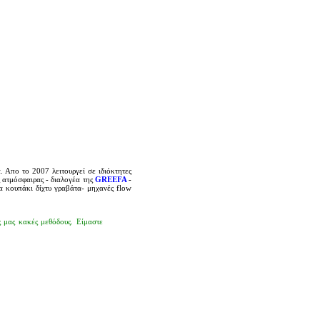
 Απο το 2007 λειτουργεί σε ιδιόκτητες
ς ατμόσφαιρας - διαλογέα της
GREEFA
-
 κουπάκι δίχτυ γραβάτα- μηχανές flow
ς μας κακές μεθόδους. Είμαστε