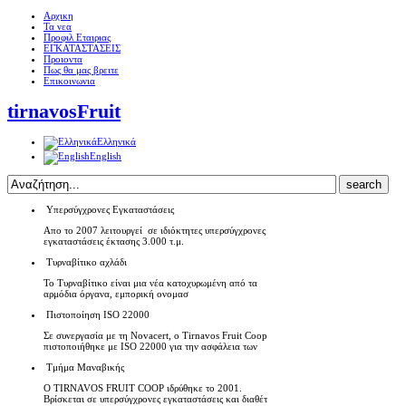
Αρχικη
Τα νεα
Προφιλ Εταιριας
ΕΓΚΑΤΑΣΤΑΣΕΙΣ
Προιοντα
Πως θα μας βρειτε
Επικοινωνια
tirnavosFruit
Ελληνικά
English
Υπερσύγχρονες Εγκαταστάσεις
Απο το 2007 λειτουργεί σε ιδιόκτητες υπερσύγχρονες
εγκαταστάσεις έκτασης 3.000 τ.μ.
Τυρναβίτικο αχλάδι
Το Τυρναβίτικο είναι μια νέα κατοχυρωμένη από τα
αρμόδια όργανα, εμπορική ονομασ
Πιστοποίηση ISO 22000
Σε συνεργασία με τη Novacert, o Tirnavos Fruit Coop
πιστοποιήθηκε με ISO 22000 για την ασφάλεια των
Τμήμα Μαναβικής
Ο TIRNAVOS FRUIT COOP ιδρύθηκε το 2001.
Βρίσκεται σε υπερσύγχρονες εγκαταστάσεις και διαθέτ