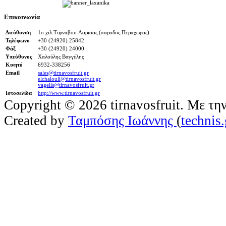
Επικοινωνία
Διεύθυνση
1ο χιλ.Τυρναβου-Λαρισας (παροδος Περαχωρας)
Τηλέφωνο
+30 (24920) 25842
Φάξ
+30 (24920) 24000
Υπεύθυνος
Χαλούλης Βαγγέλης
Κινητό
6932-338256
Email
sales@tirnavosfruit.gr
elchalouli@tirnavosfruit.gr
vagelis@tirnavosfruit.gr
Ιστοσελίδα
http://www.tirnavosfruit.gr
Copyright © 2026 tirnavosfruit. Με τη
Created by
Ταμπόσης Ιωάννης
(
technis.