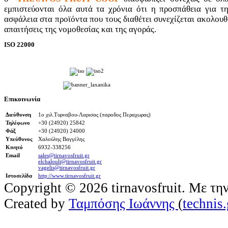
εμπιστεύονται όλα αυτά τα χρόνια ότι η προσπάθεια για τ
ασφάλεια στα προϊόντα που τους διαθέτει συνεχίζεται ακολουθ
απαιτήσεις της νομοθεσίας και της αγοράς.
ISO 22000
Επικοινωνία
Διεύθυνση
1ο χιλ.Τυρναβου-Λαρισας (παροδος Περαχωρας)
Τηλέφωνο
+30 (24920) 25842
Φάξ
+30 (24920) 24000
Υπεύθυνος
Χαλούλης Βαγγέλης
Κινητό
6932-338256
Email
sales@tirnavosfruit.gr
elchalouli@tirnavosfruit.gr
vagelis@tirnavosfruit.gr
Ιστοσελίδα
http://www.tirnavosfruit.gr
Copyright © 2026 tirnavosfruit. Με τη
Created by
Ταμπόσης Ιωάννης
(
technis.