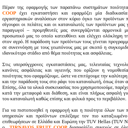
Πέραν της εφαρμογής των παραπάνω συστημάτων ποιότητ
COOP
έχει εγκαταστήσει και εφαρμόζει μία διαδικασί
εργαστηριακών αναλύσεων στον κύριο όγκο των προϊόντων πο
σίγουροι οι πελάτες και οι καταναλωτές των προϊόντων μας 
παραγωγοί – προμηθευτές μας συνεργάζονται αρμονικά μ
προσωπικό μας το οποίο κατευθύνει και ελέγχει ολόκληρη τ
στον αγρό. Η παράδοση των προϊόντων τους γίνεται προγραμμ
σε συνεννόηση με τους γεωπόνους μας με σκοπό η συγκομιδ
ιδανικότερο στάδιο από θέμα ποιότητας και ασφάλειας.
Στις υπερσύγχρονες εγκαταστάσεις μας, τελευταίας τεχνολ
κανόνες ασφάλειας και υγιεινής που ορίζουν η νομοθεσί
ποιότητας που εφαρμόζουμε, ώστε να επιτύχουμε την καλύτερ
και την παράδοση τους στο ράφι του καταναλωτή, όπως όταν 
Επίσης, όλα τα υλικά συσκευασίας που χρησιμοποιούμε, παρέχ
κατά την μεταφορά και διάθεση, και είναι πλήρως ασφαλή γι
του καταναλωτή καθώς επίσης και φιλικά προς το περιβάλλον.
Για να πιστοποιηθεί η εφαρμογή και η ποιότητα όλων των
υπηρεσιών και προϊόντων επιλέξαμε τον πιο καταξιωμέν
επιθεωρήσεων σε Ελλάδα και Ευρώπη την TUV Hellas (TUV No
ο
TIRNAVOS FRUIT COOP
διασφαλίζει συνεχώς σε όλο