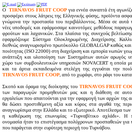
Ο
TIRNAVOS FRUIT COOP
για εννέα συναπτά έτη αγωνίζε
προσφέρει στους λάτρεις της Ελληνικής φύσης, προϊόντα ασφα
γνώμονα την προστασία του περιβάλλοντος. Μέσα σε αυτά τ
νέες υποδομές και εφάρμοσαμε καινοτόμες μεθόδους παραγωγ
φρούτων και λαχανικών. Στα πλαίσια της συνεχούς βελτίωσης
εφαρμόζουμε Σύστημα Ολοκληρωμένης Διαχείρισης Καλλ
διεθνώς αναγνωρισμένο πρωτόκολλο GLOBALGAP καθώς και 
ποιότητας (ISO 22000) στη διαχείριση και εμπορία νωπών γεω
ανάπτυξη και υλοποίηση των Συστημάτων αυτών αρωγός υ
χώρο των συμβουλευτικών υπηρεσιών NOVACERT η οποία με 
και τα άρτια εκπαιδευμένα στελέχη της εγγυάται την ποι
TIRNAVOS FRUIT COOP
, από το χωράφι, στο ράφι του κατ
Σκοπό και όραμα της διοίκησης του
TIRNAVOS FRUIT CO
των παραγωγών προμηθευτών μας και η διάθεση σε αυτ
εργαλείων που απαιτούνται για την εφαρμογή των αρχών της α
θα δώσει προστιθέμενη αξία και κύρος στα αγαθά της περι
αναγνωρίσιμα στην Ελλάδα και το εξωτερικό. Αποτέλεσμα των
η καθιέρωση της επωνυμίας «Τυρναβίτικο αχλάδι». Η 
ονομασία ήταν το επιστέγασμα πολύχρονων προσπαθειών για τ
που παράγεται στην ευρύτερη περιοχή του Τυρνάβου.